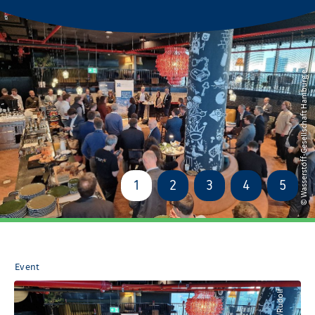
© Wasserstoff-Gesellschaft Hamburg e.V.
1
2
3
4
5
© Wasserstoff-Gesellschaft Hamburg e.V.
Event