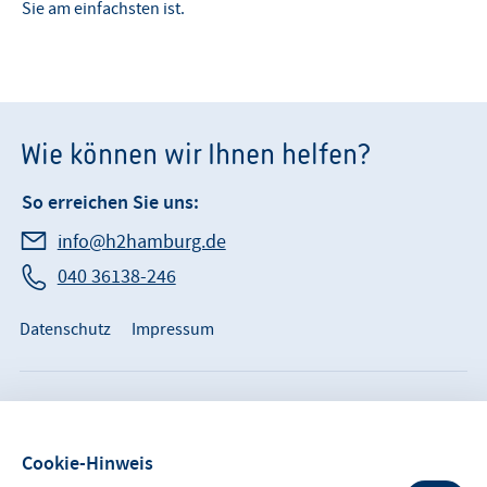
Sie am einfachsten ist.
Wie können wir Ihnen helfen?
So erreichen Sie uns:
info@h2hamburg.de
040 36138-246
Datenschutz
Impressum
© Wasserstoff-Gesellschaft Hamburg e.V.
Cookie-Hinweis
Für die Richtigkeit der in dieser Website